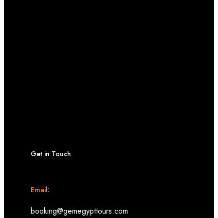
Get in Touch
Email:
booking@gemegypttours.com