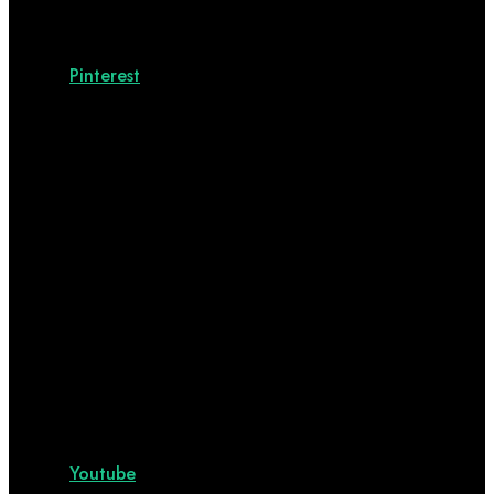
Pinterest
Youtube