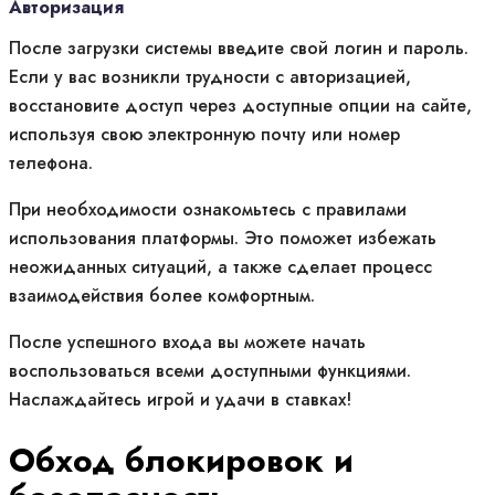
Авторизация
После загрузки системы введите свой логин и пароль.
Если у вас возникли трудности с авторизацией,
восстановите доступ через доступные опции на сайте,
используя свою электронную почту или номер
телефона.
При необходимости ознакомьтесь с правилами
использования платформы. Это поможет избежать
неожиданных ситуаций, а также сделает процесс
взаимодействия более комфортным.
После успешного входа вы можете начать
воспользоваться всеми доступными функциями.
Наслаждайтесь игрой и удачи в ставках!
Обход блокировок и