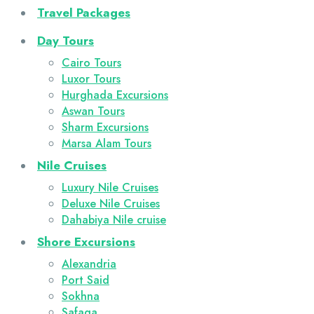
Travel Packages
Day Tours
Cairo Tours
Luxor Tours
Hurghada Excursions
Aswan Tours
Sharm Excursions
Marsa Alam Tours
Nile Cruises
Luxury Nile Cruises
Deluxe Nile Cruises
Dahabiya Nile cruise
Shore Excursions
Alexandria
Port Said
Sokhna
Safaga