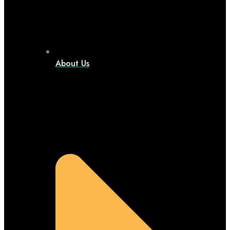
About Us