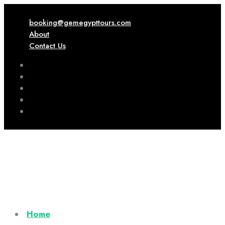
booking@gemegypttours.com
About
Contact Us
Home