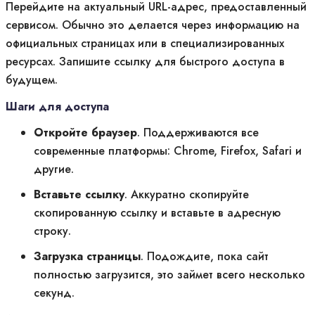
Перейдите на актуальный URL-адрес, предоставленный
сервисом. Обычно это делается через информацию на
официальных страницах или в специализированных
ресурсах. Запишите ссылку для быстрого доступа в
будущем.
Шаги для доступа
Откройте браузер
. Поддерживаются все
современные платформы: Chrome, Firefox, Safari и
другие.
Вставьте ссылку
. Аккуратно скопируйте
скопированную ссылку и вставьте в адресную
строку.
Загрузка страницы
. Подождите, пока сайт
полностью загрузится, это займет всего несколько
секунд.