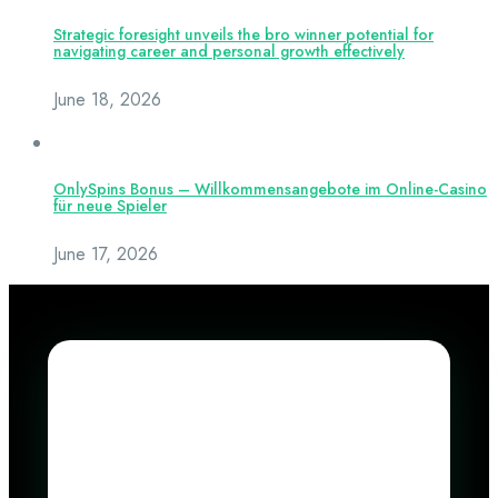
Strategic foresight unveils the bro winner potential for
navigating career and personal growth effectively
June 18, 2026
OnlySpins Bonus – Willkommensangebote im Online-Casino
für neue Spieler
June 17, 2026