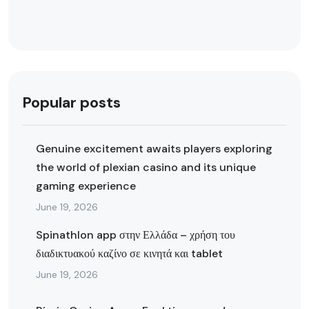
Popular posts
Genuine excitement awaits players exploring
the world of plexian casino and its unique
gaming experience
June 19, 2026
Spinathlon app στην Ελλάδα – χρήση του
διαδικτυακού καζίνο σε κινητά και tablet
June 19, 2026