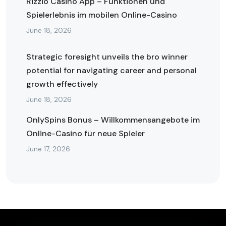
Rizzio Casino App – Funktionen und
Spielerlebnis im mobilen Online-Casino
June 18, 2026
Strategic foresight unveils the bro winner
potential for navigating career and personal
growth effectively
June 18, 2026
OnlySpins Bonus – Willkommensangebote im
Online-Casino für neue Spieler
June 17, 2026