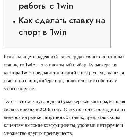
работы с 1win
Как сделать ставку на
спорт в 1win
Если вы ищете надежный партнер для своих спортивных
ставок, то 1win – это идеальный выбор. Букмекерская
контора 1win предлагает широкий спектр услуг, включая
ставки на спорт, киберспорт, политические события и
многое другое.
1win – это международная букмекерская контора, которая
была основана в 2018 году. С тех пор она стала одним из
лидеров на рынке спортивных ставок, предлагая своим
клиентам высокие коэффициенты, удобный интерфейс и
множество других преимуществ.