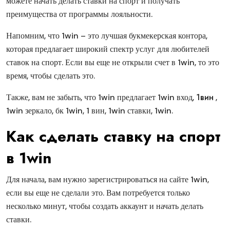
можете начать делать ставки на спорт и получать
преимущества от программы лояльности.
Напомним, что 1win – это лучшая букмекерская контора,
которая предлагает широкий спектр услуг для любителей
ставок на спорт. Если вы еще не открыли счет в 1win, то это
время, чтобы сделать это.
1вин
Также, вам не забыть, что 1win предлагает 1win вход,
,
1win зеркало, бк 1win, 1 вин, 1win ставки, 1win.
Как сделать ставку на спорт
в 1win
Для начала, вам нужно зарегистрироваться на сайте 1win,
если вы еще не сделали это. Вам потребуется только
несколько минут, чтобы создать аккаунт и начать делать
ставки.