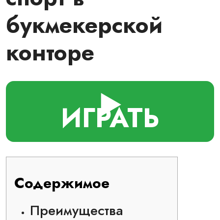
букмекерской
конторе
▶️
ИГРАТЬ
Содержимое
Преимущества