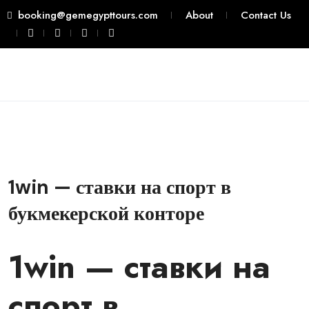
booking@gemegypttours.com
About
Contact Us
1win — ставки на спорт в
букмекерской конторе
1win — ставки на
спорт в