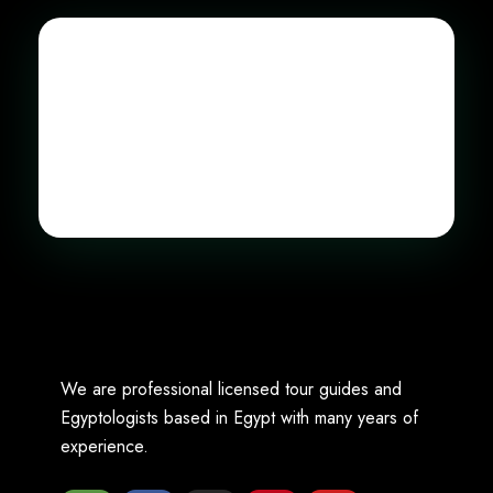
We are professional licensed tour guides and
Egyptologists based in Egypt with many years of
experience.